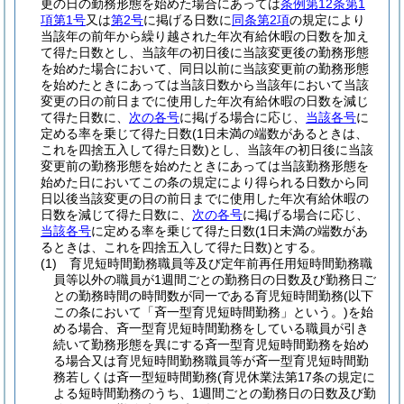
更の日の勤務形態を始めた場合にあっては
条例第12条第1
項第1号
又は
第2号
に掲げる日数に
同条第2項
の規定により
当該年の前年から繰り越された年次有給休暇の日数を加え
て得た日数とし、当該年の初日後に当該変更後の勤務形態
を始めた場合において、同日以前に当該変更前の勤務形態
を始めたときにあっては当該日数から当該年において当該
変更の日の前日までに使用した年次有給休暇の日数を減じ
て得た日数に、
次の各号
に掲げる場合に応じ、
当該各号
に
定める率を乗じて得た日数
(1日未満の端数があるときは、
これを四捨五入して得た日数)
とし、当該年の初日後に当該
変更前の勤務形態を始めたときにあっては当該勤務形態を
始めた日においてこの条の規定により得られる日数から同
日以後当該変更の日の前日までに使用した年次有給休暇の
日数を減じて得た日数に、
次の各号
に掲げる場合に応じ、
当該各号
に定める率を乗じて得た日数
(1日未満の端数があ
るときは、これを四捨五入して得た日数)
とする。
(1)
育児短時間勤務職員等及び定年前再任用短時間勤務職
員等以外の職員が1週間ごとの勤務日の日数及び勤務日ご
との勤務時間の時間数が同一である育児短時間勤務
(以下
この条において「斉一型育児短時間勤務」という。)
を始
める場合、斉一型育児短時間勤務をしている職員が引き
続いて勤務形態を異にする斉一型育児短時間勤務を始め
る場合又は育児短時間勤務職員等が斉一型育児短時間勤
務若しくは斉一型短時間勤務
(育児休業法第17条の規定に
よる短時間勤務のうち、1週間ごとの勤務日の日数及び勤