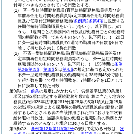
付与すべきものとされている日数とする。
(1)
斉一型短時間勤務職員
(育児短時間勤務職員等及び定
年前再任用短時間勤務職員等
(定年前再任用短時間勤務職
員及び任期付短時間勤務職員
(
条例第2条第4項
に規定する
任期付短時間勤務職員をいう。)
をいう。以下同じ。)
の
うち、1週間ごとの勤務日の日数及び勤務日ごとの勤務時
間の時間数が同一であるものをいう。以下同じ。)
20日
に斉一型短時間勤務職員の1週間の勤務日の日数を5日で
除して得た数を乗じて得た日数
(2)
不斉一型短時間勤務職員
(育児短時間勤務職員等及び
定年前再任用短時間勤務職員等のうち、斉一型短時間勤
務職員以外のものをいう。以下同じ。)
155時間に
条例
第2条第2項
、
第3項
又は
第4項
の規定に基づき定められた
不斉一型短時間勤務職員の勤務時間を38時間45分で除し
て得た数を乗じて得た時間数を、7時間45分を1日として
日に換算して得た日数
第9条の2
前条
の規定にかかわらず、労働基準法第39条第1
項又は第2項に規定する継続勤務年数の計算に当たり地方公
務員法
(昭和25年法律第261号)
第28条の5第1項又は第28条
の6第2項の規定による採用後の勤務が退職以前の勤務と継
続するものとされる者の当該採用された年における年次有
給休暇の日数は、当該採用後の勤務と退職以前の勤務とが
継続するものとみなした場合における日数とする。
第9条の3
条例第12条第1項第2号
の規則で定める日数は、
次