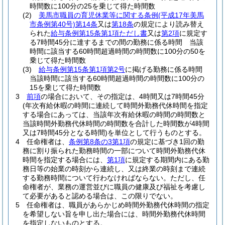
時間数に100分の25を乗じて得た時間数
(2)
美馬市職員の育児休業等に関する条例
(平成17年美馬
市条例第40号)
第14条
又は
第18条
の規定により読み替え
られた
給与条例第15条第1項ただし書
又は
第2項
に規定す
る7時間45分に達するまでの間の勤務に係る時間 当該
時間に該当する60時間超過時間の時間数に100分の50を
乗じて得た時間数
(3)
給与条例第15条第1項第2号
に掲げる勤務に係る時間
当該時間に該当する60時間超過時間の時間数に100分の
15を乗じて得た時間数
3
前項
の場合において、その指定は、4時間又は7時間45分
(年次有給休暇の時間に連続して時間外勤務代休時間を指定
する場合にあっては、当該年次有給休暇の時間の時間数と
当該時間外勤務代休時間の時間数を合計した時間数が4時間
又は7時間45分となる時間)
を単位として行うものとする。
4
任命権者は、
条例第8条の3第1項
の規定に基づき1回の勤
務に割り振られた勤務時間の一部について時間外勤務代休
時間を指定する場合には、
第1項
に規定する期間内にある勤
務日等の始業の時刻から連続し、又は終業の時刻まで連続
する勤務時間について行わなければならない。
ただし、任
命権者が、業務の運営並びに職員の健康及び福祉を考慮し
て必要があると認める場合は、この限りでない。
5
任命権者は、職員があらかじめ時間外勤務代休時間の指定
を希望しない旨を申し出た場合には、時間外勤務代休時間
を指定しないものとする。