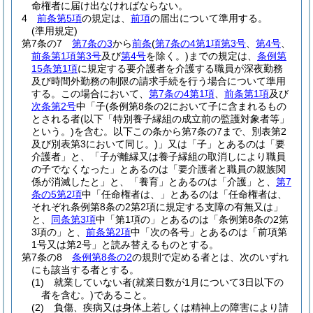
命権者に届け出なければならない。
4
前条第5項
の規定は、
前項
の届出について準用する。
(準用規定)
第7条の7
第7条の3
から
前条
(
第7条の4第1項第3号
、
第4号
、
前条第1項第3号
及び
第4号
を除く。)
までの規定は、
条例第
15条第1項
に規定する要介護者を介護する職員が深夜勤務
及び時間外勤務の制限の請求手続を行う場合について準用
する。
この場合において、
第7条の4第1項
、
前条第1項
及び
次条第2号
中「子
(条例第8条の2において子に含まれるもの
とされる者
(以下「特別養子縁組の成立前の監護対象者等」
という。)
を含む。以下この条から第7条の7まで、別表第2
及び別表第3において同じ。)
」又は「子」とあるのは「要
介護者」と、「子が離縁又は養子縁組の取消しにより職員
の子でなくなった」とあるのは「要介護者と職員の親族関
係が消滅したと」と、「養育」とあるのは「介護」と、
第7
条の5第2項
中「任命権者は、」とあるのは「任命権者は、
それぞれ条例第8条の2第2項に規定する支障の有無又は」
と、
同条第3項
中「第1項の」とあるのは「条例第8条の2第
3項の」と、
前条第2項
中「次の各号」とあるのは「前項第
1号又は第2号」と読み替えるものとする。
第7条の8
条例第8条の2
の規則で定める者とは、次のいずれ
にも該当する者とする。
(1)
就業していない者
(就業日数が1月について3日以下の
者を含む。)
であること。
(2)
負傷、疾病又は身体上若しくは精神上の障害により請