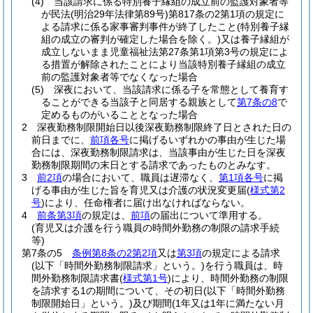
(4)
当該請求に係る特別養子縁組の成立前の監護対象者等
が民法
(明治29年法律第89号)
第817条の2第1項の規定に
よる請求に係る家事審判事件が終了したこと
(特別養子縁
組の成立の審判が確定した場合を除く。)
又は養子縁組が
成立しないまま児童福祉法第27条第1項第3号の規定によ
る措置が解除されたことにより当該特別養子縁組の成立
前の監護対象者等でなくなった場合
(5)
深夜において、当該請求に係る子を常態として養育す
ることができる当該子と同居する親族として
第7条の8
で
定めるものがいることとなった場合
2
深夜勤務制限開始日以後深夜勤務制限終了日とされた日の
前日までに、
前項各号
に掲げるいずれかの事由が生じた場
合には、深夜勤務制限請求は、当該事由が生じた日を深夜
勤務制限期間の末日とする請求であったものとみなす。
3
前2項
の場合において、職員は遅滞なく、
第1項各号
に掲
げる事由が生じた旨を育児又は介護の状況変更届
(
様式第2
号
)
により、任命権者に届け出なければならない。
4
前条第3項
の規定は、
前項
の届出について準用する。
(育児又は介護を行う職員の時間外勤務の制限の請求手続
等)
第7条の5
条例第8条の2第2項
又は
第3項
の規定による請求
(以下「時間外勤務制限請求」という。)
を行う職員は、時
間外勤務制限請求書
(
様式第1号
)
により、時間外勤務の制限
を請求する1の期間について、その初日
(以下「時間外勤務
制限開始日」という。)
及び期間
(1年又は1年に満たない月