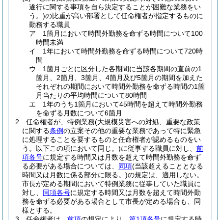
遂行に関する事項を自ら決定することが困難な業務をい
う。)
の比重が高い部署として任命権者が指定するものに
勤務する職員
ア
1箇月において時間外勤務を命ずる時間について100
時間未満
イ
1年において時間外勤務を命ずる時間について720時
間
ウ
1箇月ごとに区分した各期間に当該各期間の直前の1
箇月、2箇月、3箇月、4箇月及び5箇月の期間を加えた
それぞれの期間において時間外勤務を命ずる時間の1箇
月当たりの平均時間について80時間
エ
1年のうち1箇月において45時間を超えて時間外勤務
を命ずる月数について6箇月
2
任命権者が、特例業務
(大規模災害への対処、重要な政策
に関する
条例
の立案その他の重要な業務であって特に緊急
に処理することを要するものと任命権者が認めるものをい
う。以下この項において同じ。)
に従事する職員に対し、
前
項各号
に規定する時間又は月数を超えて時間外勤務を命ず
る必要がある場合については、
同項
(当該超えることとなる
時間又は月数に係る部分に限る。)
の規定は、適用しない。
市長が定める期間において特例業務に従事していた職員に
対し、
同項各号
に規定する時間又は月数を超えて時間外勤
務を命ずる必要がある場合として市長が定める場合も、同
様とする。
3
任命権者は、
前項
の規定により、
第1項各号
に規定する時