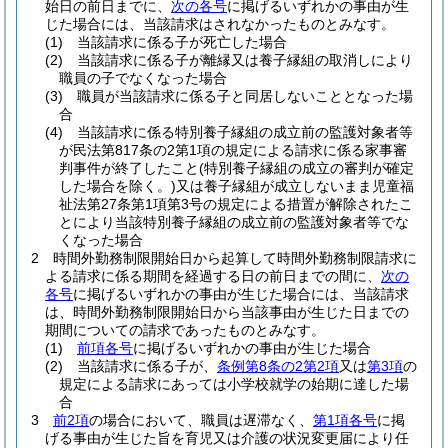
始日の前日までに、
次の各号
に掲げるいずれかの事由が生
じた場合には、当該請求はされなかったものとみなす。
(1)
当該請求に係る子が死亡した場合
(2)
当該請求に係る子が離縁又は養子縁組の取消しにより
職員の子でなくなった場合
(3)
職員が当該請求に係る子と同居しないこととなった場
合
(4)
当該請求に係る特別養子縁組の成立前の監護対象者等
が民法第817条の2第1項の規定による請求に係る家事審
判事件が終了したこと
(特別養子縁組の成立の審判が確定
した場合を除く。)
又は養子縁組が成立しないまま児童福
祉法第27条第1項第3号の規定による措置が解除されたこ
とにより当該特別養子縁組の成立前の監護対象者等でな
くなった場合
2
時間外勤務制限開始日から起算して時間外勤務制限請求に
よる請求に係る期間を経過する日の前日までの間に、
次の
各号
に掲げるいずれかの事由が生じた場合には、当該請求
は、時間外勤務制限開始日から当該事由が生じた日までの
期間についての請求であったものとみなす。
(1)
前項各号
に掲げるいずれかの事由が生じた場合
(2)
当該請求に係る子が、
条例第8条の2第2項
又は
第3項
の
規定による請求にあっては小学校就学の始期に達した場
合
3
前2項
の場合において、職員は遅滞なく、
第1項各号
に掲
げる事由が生じた旨を育児又は介護の状況変更届により任