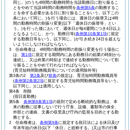
同じ。)
のうち4時間の勤務時間を当該勤務日に割り振るこ
とをやめて当該4時間の勤務時間を
条例第5条
の勤務するこ
とを命ずる必要がある日に割り振ることをいう。以下この
条において同じ。)
を行う場合には、週休日の振替又は4時
間の勤務時間の割振り変更
(以下「週休日の振替等」とい
う。)
を行った後において、週休日が毎4週間につき4日以上
となるようにし、かつ、勤務日等
(
条例第10条第1項
に規定
する勤務日等をいう。以下同じ。)
が引き続き24日を超えな
いようにしなければならない。
3
任命権者は、4時間の勤務時間の割振り変更を行う場合に
は、
第1項
に規定する期間内にある勤務日の始業の時刻から
連続し、又は終業の時刻まで連続する勤務時間について割
り振ることをやめて行わなければならない。
(育児短時間勤務職員等についての適用除外等)
第3条の2
第2条
及び
前条
の規定は、育児短時間勤務職員等
(
条例第2条第2項
に規定する育児短時間勤務職員等をいう。
以下同じ。)
には適用しない。
第4条
削除
(宿日直勤務)
第5条
条例第8条第1項
の規則で定める断続的な勤務は、本
来の勤務に従事しないで行う庁舎、設備、書類等の保全、
外部との連絡、文書の収受及び庁内の監視を目的とする勤
務とする。
2
任命権者は、
条例第9条
に規定する祝日法による休日及び
年末年始の休日
(以下「休日」と総称する。)
又は市の行事