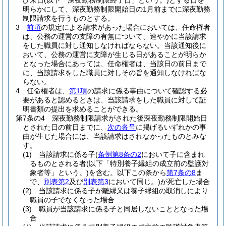
び末日
(以下「深夜勤務制限終了日」という。)
とする日を
明らかにして、深夜勤務制限開始日の1月前までに深夜勤務
制限請求を行うものとする。
3
前項
の規定による請求があった場合においては、任命権者
は、公務の運営の支障の有無について、速やかに当該請求
をした職員に対し通知しなければならない。
当該通知後に
おいて、公務の運営に支障が生じる日があることが明らか
となった場合にあっては、任命権者は、当該日の前日まで
に、当該請求をした職員に対しその旨を通知しなければな
らない。
4
任命権者は、
第1項
の請求に係る事由について確認する必
要があると認めるときは、当該請求をした職員に対して証
明書類の提出を求めることができる。
第7条の4
深夜勤務制限請求がされた後深夜勤務制限開始日
とされた日の前日までに、
次の各号
に掲げるいずれかの事
由が生じた場合には、当該請求はされなかったものとみな
す。
(1)
当該請求に係る子
(
条例第8条の2
において子に含まれ
るものとされる者
(以下「特別養子縁組の成立前の監護対
象者等」という。)
を含む。以下この条から
第7条の8
ま
で、
別表第2
及び
別表第3
において同じ。)
が死亡した場合
(2)
当該請求に係る子が離縁又は養子縁組の取消しにより
職員の子でなくなった場合
(3)
職員が当該請求に係る子と同居しないこととなった場
合