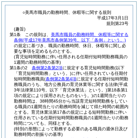
○美馬市職員の勤務時間、休暇等に関する規則
平成17年3月1日
規則第23号
(趣旨)
第1条
この規則は、
美馬市職員の勤務時間、休暇等に関する
条例
(平成17年美馬市条例第39号。以下「条例」という。)
の規定に基づき、職員の勤務時間、休日、休暇等に関し必
要な事項を定めるものとする。
(育児短時間勤務に伴い任用される任期付短時間勤務職員の
1週間の勤務時間の基準)
第1条の2
条例第2条第2項
に規定する育児短時間勤務
(以下
「育児短時間勤務」という。)
に伴い任用されている任期付
短時間勤務職員
(
条例第2条第4項
に規定する任期付短時間勤
務職員のうち、地方公務員の育児休業等に関する法律
(平成
3年法律第110号。以下「育児休業法」という。)
第18条第1
項の規定により採用されたものをいう。)
の1週間当たりの
勤務時間は、38時間45分から当該育児短時間勤務をしてい
る職員の1週間当たりの勤務時間を減じて得た時間の範囲内
とする。
育児休業法第17条の規定による短時間勤務に伴い
任用されている任期付短時間勤務職員の1週間当たりの勤務
時間についても、同様とする。
(特別の形態によって勤務する必要のある職員の週休日及び
勤務時間の割振りの基準)