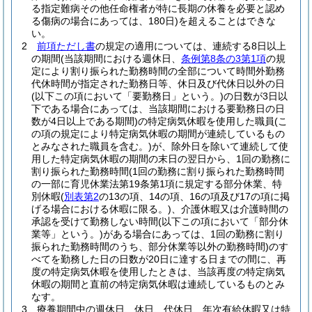
る指定難病その他任命権者が特に長期の休養を必要と認め
る傷病の場合にあっては、180日)
を超えることはできな
い。
2
前項ただし書
の規定の適用については、連続する8日以上
の期間
(当該期間における週休日、
条例第8条の3第1項
の規
定により割り振られた勤務時間の全部について時間外勤務
代休時間が指定された勤務日等、休日及び代休日以外の日
(以下この項において「要勤務日」という。)
の日数が3日以
下である場合にあっては、当該期間における要勤務日の日
数が4日以上である期間)
の特定病気休暇を使用した職員
(こ
の項の規定により特定病気休暇の期間が連続しているもの
とみなされた職員を含む。)
が、除外日を除いて連続して使
用した特定病気休暇の期間の末日の翌日から、1回の勤務に
割り振られた勤務時間
(1回の勤務に割り振られた勤務時間
の一部に育児休業法第19条第1項に規定する部分休業、特
別休暇
(
別表第2
の13の項、14の項、16の項及び17の項に掲
げる場合における休暇に限る。)
、介護休暇又は介護時間の
承認を受けて勤務しない時間
(以下この項において「部分休
業等」という。)
がある場合にあっては、1回の勤務に割り
振られた勤務時間のうち、部分休業等以外の勤務時間)
のす
べてを勤務した日の日数が20日に達する日までの間に、再
度の特定病気休暇を使用したときは、当該再度の特定病気
休暇の期間と直前の特定病気休暇は連続しているものとみ
なす。
3
療養期間中の週休日、休日、代休日、年次有給休暇又は特