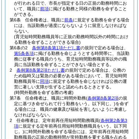
が行われる日で、市長が指定する日の正規の勤務時間にお
いて、職員に
前項
に掲げる勤務と同様の勤務を命ずること
ができる。
第6条
任命権者は、職員に
前条
に規定する勤務を命ずる場合
には、当該勤務が過度にならないように留意しなければな
らない。
(育児短時間勤務職員等に正規の勤務時間以外の時間におけ
る勤務を命ずることができる場合)
第6条の2
条例第8条第1項ただし書
の規則で定める場合は、
第5条各項
に掲げる勤務を命じようとする時間帯に、当該勤
務に従事する職員のうち、育児短時間勤務職員等以外の職
員に当該勤務を命ずることができない場合とする。
2
条例第8条第2項ただし書
の規則で定める場合は、公務の
ため臨時又は緊急の必要がある場合において、育児短時間
勤務職員等に
同項
に規定する勤務を命じなければ公務の運
営に著しい支障が生ずると認められるときとする。
(時間外勤務を命ずる際の考慮)
第7条
任命権者は、職員に時間外勤務
(
条例第8条第2項
の規
定に基づき命ぜられて行う勤務をいう。以下同じ。)
を命ず
る場合には、職員の健康及び福祉を害しないように考慮し
なければならない。
2
任命権者は、定年前再任用短時間勤務職員
(
条例第2条第3
項
に規定する定年前再任用短時間勤務職員をいう。以下同
じ。)
に時間外勤務を命ずる場合には、定年前再任用短時間
勤務職員の正規の勤務時間が常時勤務を要する職を占める