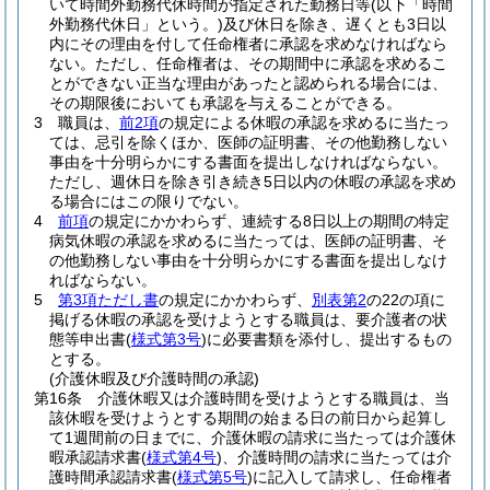
いて時間外勤務代休時間が指定された勤務日等
(以下「時間
外勤務代休日」という。)
及び休日を除き、遅くとも3日以
内にその理由を付して任命権者に承認を求めなければなら
ない。
ただし、任命権者は、その期間中に承認を求めるこ
とができない正当な理由があったと認められる場合には、
その期限後においても承認を与えることができる。
3
職員は、
前2項
の規定による休暇の承認を求めるに当たっ
ては、忌引を除くほか、医師の証明書、その他勤務しない
事由を十分明らかにする書面を提出しなければならない。
ただし、週休日を除き引き続き5日以内の休暇の承認を求め
る場合にはこの限りでない。
4
前項
の規定にかかわらず、連続する8日以上の期間の特定
病気休暇の承認を求めるに当たっては、医師の証明書、そ
の他勤務しない事由を十分明らかにする書面を提出しなけ
ればならない。
5
第3項ただし書
の規定にかかわらず、
別表第2
の22の項に
掲げる休暇の承認を受けようとする職員は、要介護者の状
態等申出書
(
様式第3号
)
に必要書類を添付し、提出するもの
とする。
(介護休暇及び介護時間の承認)
第16条
介護休暇又は介護時間を受けようとする職員は、当
該休暇を受けようとする期間の始まる日の前日から起算し
て1週間前の日までに、介護休暇の請求に当たっては介護休
暇承認請求書
(
様式第4号
)
、介護時間の請求に当たっては介
護時間承認請求書
(
様式第5号
)
に記入して請求し、任命権者