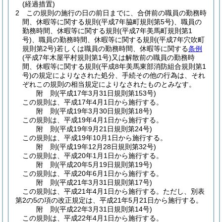
(経過措置)
2
この規則の施行の日の前日までに、合併前の職員の勤務時
間、休暇等に関する規則
(平成7年脇町規則第5号)
、職員の
勤務時間、休暇等に関する規則
(平成7年美馬町規則第1
号)
、職員の勤務時間、休暇等に関する規則
(平成7年穴吹町
規則第2号)
若しくは職員の勤務時間、休暇等に関する
条例
(平成7年木屋平村規則第1号)
又は解散前の職員の勤務時
間、休暇等に関する規則
(平成8年美馬東部消防組合規則第1
号)
の規定によりなされた処分、手続その他の行為は、それ
ぞれこの規則の相当規定によりなされたものとみなす。
附
則
(平成17年3月31日
規則第153号)
この規則は、平成17年4月1日から施行する。
附
則
(平成19年3月30日
規則第18号)
この規則は、平成19年4月1日から施行する。
附
則
(平成19年9月21日
規則第24号)
この規則は、平成19年10月1日から施行する。
附
則
(平成19年12月28日
規則第32号)
この規則は、平成20年1月1日から施行する。
附
則
(平成20年5月19日
規則第19号)
この規則は、平成20年6月1日から施行する。
附
則
(平成21年3月31日
規則第17号)
この規則は、平成21年4月1日から施行する。
ただし、別表
第2の5の項の改正規定は、平成21年5月21日から施行する。
附
則
(平成22年3月31日
規則第14号)
この規則は、平成22年4月1日から施行する。