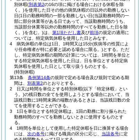
別休暇
(
別表第2
の16の項に掲げる場合における休暇を除
く。)
を使用した日その他の病気休暇の日以外の勤務しない
日
(1日の勤務時間の一部を勤務しない日
(当該勤務時間の一
部に部分休業等がある日であって、当該勤務時間のうち、
当該部分休業等以外の勤務時間のすべてを勤務した日を除
く。)
を含む。)
は、
第1項ただし書
及び
前項
の規定の適用に
ついては、特定病気休暇を使用した日とみなす。
4
病気休暇の単位は1日、1時間又は15分
(疾病等の性質によ
り任命権者が特に必要と認める場合に限る。)
とする。
ただ
し、特定病気休暇の期間の計算については、1時間を単位と
する特定病気休暇を使用した日は、日を単位とする特定病
気休暇を使用した日として取り扱うものとする。
(特別休暇)
第13条
条例第14条
の規則で定める場合及び規則で定める期
間は、
別表第2
のとおりとする。
2
日又は時間を単位とする特別休暇
(以下「特定休暇」とい
う。)
の残日数の全てを使用しようとする場合において、当
該残日数に1時間未満の端数があるときは、当該残日数の全
てを使用することができる。
3
1日を単位とする特定休暇は、1回の勤務に割り振られた
勤務時間のすべてを勤務しないときに使用するものとす
る。
4
1時間を単位として使用した特定休暇を日に換算する場合
には、
次の各号
に掲げる職員の区分に応じ、
当該各号
に定
める時間数をもって1日とする。