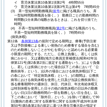
イ
育児休業法第10条第1項第2号 4時間55分
ウ
育児休業法第10条第1項第3号又は第4号 7時間45分
(3)
斉一型短時間勤務職員
(
前号
に掲げる職員のうち、斉
一型短時間勤務職員を除く。)
勤務日ごとの勤務時間の
時間数
(1分未満の端数があるときは、これを切り捨てた
時間)
(4)
不斉一型短時間勤務職員
(
第2号
に掲げる職員のうち、
不斉一型短時間勤務職員を除く。)
7時間45分
(病気休暇)
第12条
条例第13条
の規則で定める期間は、療養
(予防注射
又は予防接種による著しい発熱のため療養する場合を含む)
のため勤務しないことがやむを得ないと認められる必要最
小限度の期間とする。
ただし、公務上負傷し、若しくは疾
病にかかり、又は通勤
(地方公務員災害補償法
(昭和42年法
律第121号)
第2条第2項に規定する通勤をいう。)
により負傷
し、若しくは疾病にかかった場合
(以下この条において「公
務疾病等」という。)
以外の場合における病気休暇
(以下こ
の条において「特定病気休暇」という。)
の期間は、公務疾
病等における病気休暇を使用した日及び当該公務疾病等に
係る療養期間中の週休日、休日、代休日、年次有給休暇又
は特別休暇を使用した日その他の病気休暇の日以外の勤務
しない日
(1日の勤務時間の一部を勤務しない日を含む。以
下この条において「除外日」という。)
を除いて連続して90
日
(難病の患者に対する医療等に関する法律
(平成26年法律
第50号)
第5条第1項の規定に基づき厚生労働大臣が指定す