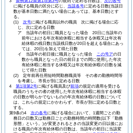
3
条例第12条第1項第3号
の規則で定める日数は、
次の各号
に掲げる職員の区分に応じ、
当該各号
に定める日数
(当該日
数が基本日数に満たない場合にあっては、基本日数)
とす
る。
(1)
次号
に掲げる職員以外の職員 次に掲げる場合に応
じ、次に定める日数
ア
当該年の初日に職員となった場合 20日に当該年の
前年における年次有給休暇に相当する休暇又は年次有
給休暇の残日数
(当該残日数が20日を超える場合にあっ
ては、20日)
を加えて得た日数
イ
当該年の初日後に職員となった場合
この号ア
の日
数から職員となった日の前日までの間に使用した年次
有給休暇に相当する休暇又は年次有給休暇の日数を減
じて得た日数
(2)
定年前再任用短時間勤務職員等 その者の勤務時間等
を考慮し、市長が別に定める日数
4
第1項第2号
に掲げる職員及び
前項
の規定の適用を受ける
職員のうちその者の使用した年次有給休暇に相当する休暇
の日数が明らかでないものの年次有給休暇の日数について
は、これらの規定にかかわらず、市長が別に定める日数と
する。
第9条の4
次の各号
に掲げる場合において、1週間ごとの勤
務日の日数又は勤務日ごとの勤務時間の時間数
(以下「勤務
形態」という。)
が変更されるときの当該変更の日以後にお
ける職員の年次有給休暇の日数は、当該年の初日に当該変