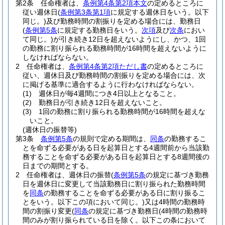
第2条
任命権者は、
条例第4条第2項本文
の定めるところに
従い週休日
(
条例第3条第1項
に規定する週休日をいう。以下
同じ。)
及び勤務時間の割振りを定める場合には、勤務日
(
条例第5条
に規定する勤務日をいう。
次項
及び
次条
におい
て同じ。)
が引き続き12日を超えないようにし、かつ、1回
の勤務に割り振られる勤務時間が16時間を超えないように
しなければならない。
2
任命権者は、
条例第4条第2項ただし書
の定めるところに
従い、週休日及び勤務時間の割振りを定める場合には、次
に掲げる基準に適合するように行わなければならない。
(1)
週休日が毎4週間につき4日以上となること。
(2)
勤務日が引き続き12日を超えないこと。
(3)
1回の勤務に割り振られる勤務時間が16時間を超えな
いこと。
(週休日の振替等)
第3条
条例第5条
の規則で定める期間は、
同条
の勤務するこ
とを命ずる必要がある日を起算日とする4週間前から当該勤
務することを命ずる必要がある日を起算日とする8週間後の
日までの期間とする。
2
任命権者は、週休日の振替
(
条例第5条
の規定に基づき勤務
日を週休日に変更して当該勤務日に割り振られた勤務時間
を
同条
の勤務することを命ずる必要がある日に割り振るこ
とをいう。以下この項において同じ。)
又は4時間の勤務時
間の割振り変更
(
同条
の規定に基づき勤務日
(4時間の勤務時
間のみが割り振られている日を除く。以下この条において