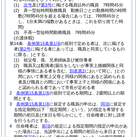
(1)
次号
及び
第3号
に掲げる職員以外の職員 7時間45分
(2)
斉一型短時間勤務職員 勤務日ごとの勤務時間の時間
数
(7時間45分を超える場合にあっては、7時間45分と
し、1分未満の端数があるときは、これを切り捨てた時
間)
(3)
不斉一型短時間勤務職員 7時間45分
(介護休暇)
第14条
条例第15条第1項
の規則で定める者は、次に掲げる
者
(
第2号
に掲げる者にあっては、職員と同居しているもの
に限る。)
とする。
(1)
祖父母、孫、兄弟姉妹及び被扶養者
(2)
職員又は配偶者
(届出をしないが事実上婚姻関係と同
様の事情にある者を含む。
別表第2
において同じ。)
との
間において事実上父母と同様の関係にあると認められる
者及び職員との間において事実上子と同様の関係にある
と認められる者であって市長が定める者
2
条例第15条第1項
の規則で定める期間は、2週間以上の期
間とする。
3
条例第15条第1項
に規定する職員の申出は、
同項
に規定す
る指定期間
(以下「指定期間」という。)
の指定を希望する
期間の初日及び末日を明らかにして、任命権者に対し請求
を行うものとする。
4
任命権者は、
前項
の規定による指定期間の指定の申出があ
った場合には、当該申出による期間の初日から末日までの