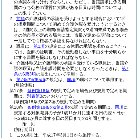
の承認を得なければならない。
ただし、当該請求に係る期
間のうち公務の運営に支障がある日又は時間については、
この限りでない。
2
前項
の介護休暇の承認を受けようとする場合において1回
の指定期間について初めて介護休暇を受けようとするとき
は、2週間以上の期間
(当該指定期間が2週間未満である場合
その他市長が定める場合には、市長が定める期間)
について
一括して任命権者の承認を得なければならない。
3
職員は、
第1項
の規定による休暇の承認を求めるに当たっ
ては、医師の証明書、その他勤務しない事由を十分明らか
にする書面を提出しなければならない。
4
介護休暇又は介護時間の承認を受けている職員は、当該介
護休暇又は当該介護時間を必要としなくなったときは、
第7
条の6第3項
の届出について準用する。
5
第7条の5第5項
の規定は、
前項
の届出について準用する。
(無給休暇)
第17条
条例第16条
の規則で定める場合及び規則で定める期
間は、
別表第3
のとおりとする。
(条例第18条の2第2項の規則で定める期間)
第18条
条例第18条の2第2項
の規則で定める期間は、
同項
に
規定する対象職員の子が1歳11か月に達する日の翌々日か
ら2歳11か月に達する日の翌日までの1年間とする。
附
則
(施行期日)
1
この規則は、平成17年3月1日から施行する。