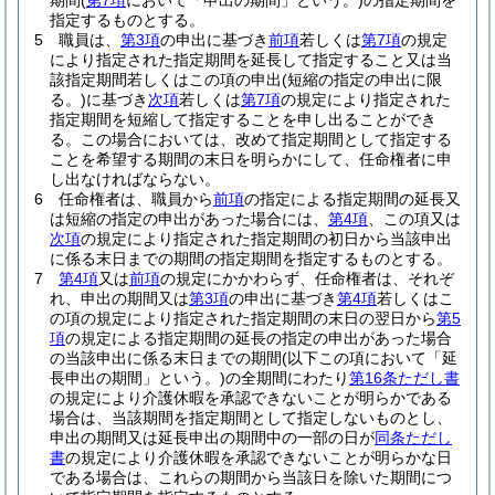
期間
(
第7項
において「申出の期間」という。)
の指定期間を
指定するものとする。
5
職員は、
第3項
の申出に基づき
前項
若しくは
第7項
の規定
により指定された指定期間を延長して指定すること又は当
該指定期間若しくはこの項の申出
(短縮の指定の申出に限
る。)
に基づき
次項
若しくは
第7項
の規定により指定された
指定期間を短縮して指定することを申し出ることができ
る。
この場合においては、改めて指定期間として指定する
ことを希望する期間の末日を明らかにして、任命権者に申
し出なければならない。
6
任命権者は、職員から
前項
の指定による指定期間の延長又
は短縮の指定の申出があった場合には、
第4項
、この項又は
次項
の規定により指定された指定期間の初日から当該申出
に係る末日までの期間の指定期間を指定するものとする。
7
第4項
又は
前項
の規定にかかわらず、任命権者は、それぞ
れ、申出の期間又は
第3項
の申出に基づき
第4項
若しくはこ
の項の規定により指定された指定期間の末日の翌日から
第5
項
の規定による指定期間の延長の指定の申出があった場合
の当該申出に係る末日までの期間
(以下この項において「延
長申出の期間」という。)
の全期間にわたり
第16条ただし書
の規定により介護休暇を承認できないことが明らかである
場合は、当該期間を指定期間として指定しないものとし、
申出の期間又は延長申出の期間中の一部の日が
同条ただし
書
の規定により介護休暇を承認できないことが明らかな日
である場合は、これらの期間から当該日を除いた期間につ