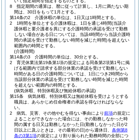
いて指定期間を指定するものとする。
8
指定期間の通算は、暦に従って計算し、1月に満たない期
間は、30日をもって1月とする。
第14条の2
介護休暇の単位は、1日又は1時間とする。
2
1時間を単位とする介護休暇は、1日を通じ4時間
(当該介
護休暇と要介護者を異にする介護時間の承認を受けて勤務
しない場合がある日については、当該4時間から当該介護時
間の承認を受けて勤務しない時間を減じた時間)
を超えない
範囲内の時間とする。
(介護時間)
第14条の3
介護時間の単位は、30分とする。
2
育児休業法第19条第1項の規定による同条第2項第1号に掲
げる範囲内で請求する部分休業の承認を受けて勤務しない
時間がある日の介護時間については、1日につき2時間から
当該部分休業の承認を受けて勤務しない時間を減じた時間
を超えない範囲内の時間とする。
(病気休暇、特別休暇及び無給休暇の承認)
第15条
病気休暇、特別休暇又は無給休暇を受けようとする
職員は、あらかじめ任命権者の承認を得なければならな
い。
2
病気、災害、その他やむを得ない事由により
前項
の規定に
よることができなかった場合には、その勤務しなかった時
間の属する日又は勤務しなかった日
(勤務しなかった日が2
日以上に及ぶときは、その最初の日)
から週休日、
条例第8
条の3第1項
の規定により割り振られた勤務時間の全部につ