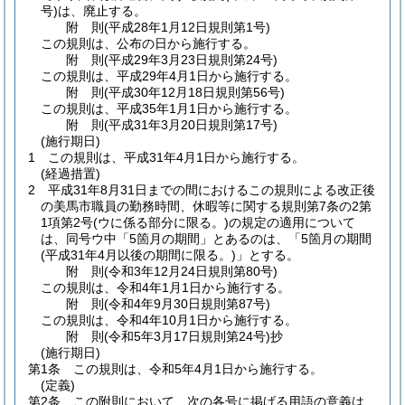
号)
は、廃止する。
附
則
(平成28年1月12日
規則第1号)
この規則は、公布の日から施行する。
附
則
(平成29年3月23日
規則第24号)
この規則は、平成29年4月1日から施行する。
附
則
(平成30年12月18日
規則第56号)
この規則は、平成35年1月1日から施行する。
附
則
(平成31年3月20日
規則第17号)
(施行期日)
1
この規則は、平成31年4月1日から施行する。
(経過措置)
2
平成31年8月31日までの間におけるこの規則による改正後
の美馬市職員の勤務時間、休暇等に関する規則第7条の2第
1項第2号
(ウに係る部分に限る。)
の規定の適用について
は、同号ウ中「5箇月の期間」とあるのは、「5箇月の期間
(平成31年4月以後の期間に限る。)
」とする。
附
則
(令和3年12月24日
規則第80号)
この規則は、令和4年1月1日から施行する。
附
則
(令和4年9月30日
規則第87号)
この規則は、令和4年10月1日から施行する。
附
則
(令和5年3月17日
規則第24号)
抄
(施行期日)
第1条
この規則は、令和5年4月1日から施行する。
(定義)
第2条
この附則において、次の各号に掲げる用語の意義は、