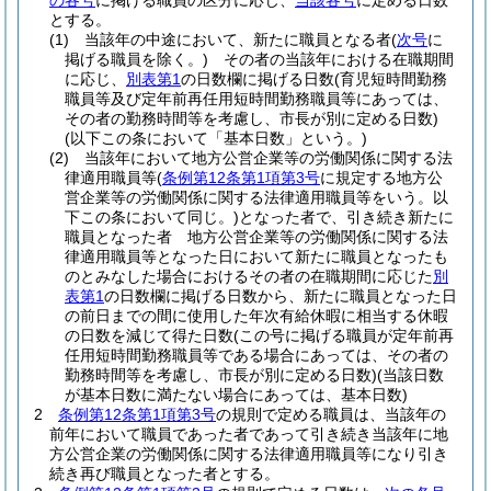
の各号
に掲げる職員の区分に応じ、
当該各号
に定める日数
とする。
(1)
当該年の中途において、新たに職員となる者
(
次号
に
掲げる職員を除く。)
その者の当該年における在職期間
に応じ、
別表第1
の日数欄に掲げる日数
(育児短時間勤務
職員等及び定年前再任用短時間勤務職員等にあっては、
その者の勤務時間等を考慮し、市長が別に定める日数)
(以下この条において「基本日数」という。)
(2)
当該年において地方公営企業等の労働関係に関する法
律適用職員等
(
条例第12条第1項第3号
に規定する地方公
営企業等の労働関係に関する法律適用職員等をいう。以
下この条において同じ。)
となった者で、引き続き新たに
職員となった者 地方公営企業等の労働関係に関する法
律適用職員等となった日において新たに職員となったも
のとみなした場合におけるその者の在職期間に応じた
別
表第1
の日数欄に掲げる日数から、新たに職員となった日
の前日までの間に使用した年次有給休暇に相当する休暇
の日数を減じて得た日数
(この号に掲げる職員が定年前再
任用短時間勤務職員等である場合にあっては、その者の
勤務時間等を考慮し、市長が別に定める日数)
(当該日数
が基本日数に満たない場合にあっては、基本日数)
2
条例第12条第1項第3号
の規則で定める職員は、当該年の
前年において職員であった者であって引き続き当該年に地
方公営企業の労働関係に関する法律適用職員等になり引き
続き再び職員となった者とする。