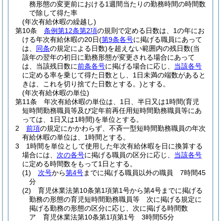
務形態の変更前における1週間当たりの勤務時間の時間数
で除して得た率
(年次有給休暇の繰越し)
第10条
条例第12条第2項
の規則で定める日数は、1の年にお
ける年次有給休暇の20日
(
第9条各号
に掲げる職員にあって
は、
同条
の規定による日数)
を超えない範囲内の残日数
(当
該年の翌年の初日に勤務形態が変更される場合にあって
は、当該残日数に
前条各号
に掲げる場合に応じ、
当該各号
に定める率を乗じて得た日数とし、1日未満の端数があると
きは、これを切り捨てた日数とする。)
とする。
(年次有給休暇の単位)
第11条
年次有給休暇の単位は、1日、半日又は1時間
(育児
短時間勤務職員等及び定年前再任用短時間勤務職員等にあ
っては、1日又は1時間)
を単位とする。
2
前項
の規定にかかわらず、不斉一型短時間勤務職員の年次
有給休暇の単位は、1時間とする。
3
1時間を単位として使用した年次有給休暇を日に換算する
場合には、
次の各号
に掲げる職員の区分に応じ、
当該各号
に定める時間数をもって1日とする。
(1)
次号
から
第4号
までに掲げる職員以外の職員 7時間45
分
(2)
育児休業法第10条第1項第1号から第4号までに掲げる
勤務の形態の育児短時間勤務職員等 次に掲げる規定に
掲げる勤務の形態の区分に応じ、次に掲げる時間数
ア
育児休業法第10条第1項第1号 3時間55分