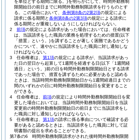
を単位とする期間に限る。)
を明らかにして、時間外勤務制
限開始日の前日までに時間外勤務制限請求を行うものとす
る。
この場合において、
条例第8条の2第2項
の規定による
請求に係る期間と
条例第8条の2第3項
の規定による請求に
係る期間とが重複しないようにしなければならない。
2
前項
の規定による請求があった場合においては、任命権者
は、当該請求をした職員の業務を処理するための措置
(以下
「措置」という。)
を講ずることが著しく困難であるかどう
かについて、速やかに当該請求をした職員に対し通知しな
ければならない。
3
任命権者は、
第1項
の規定による請求が、当該請求があっ
た日の翌日から起算して1週間を経過する日
(以下「1週間経
過日」という。)
前の日を時間外勤務制限開始日とする請求
であった場合で、措置を講ずるために必要があると認める
ときは、当該時間外勤務制限開始日から1週間経過日までの
間のいずれかの日に時間外勤務制限開始日を変更すること
ができる。
4
任命権者は、
前項
の規定により時間外勤務制限開始日を変
更した場合においては、当該時間外勤務制限開始日を当該
変更前の時間外勤務制限開始日の前日までに当該請求をし
た職員に対し通知しなければならない。
5
任命権者は、
第1項
の請求に係る事由について確認する必
要があると認めるときは、当該請求をした職員に対して証
明書類の提出を求めることができる。
第7条の6
時間外勤務制限請求がされた後時間外勤務制限開