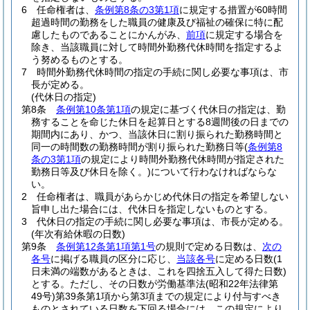
6
任命権者は、
条例第8条の3第1項
に規定する措置が60時間
超過時間の勤務をした職員の健康及び福祉の確保に特に配
慮したものであることにかんがみ、
前項
に規定する場合を
除き、当該職員に対して時間外勤務代休時間を指定するよ
う努めるものとする。
7
時間外勤務代休時間の指定の手続に関し必要な事項は、市
長が定める。
(代休日の指定)
第8条
条例第10条第1項
の規定に基づく代休日の指定は、勤
務することを命じた休日を起算日とする8週間後の日までの
期間内にあり、かつ、当該休日に割り振られた勤務時間と
同一の時間数の勤務時間が割り振られた勤務日等
(
条例第8
条の3第1項
の規定により時間外勤務代休時間が指定された
勤務日等及び休日を除く。)
について行わなければならな
い。
2
任命権者は、職員があらかじめ代休日の指定を希望しない
旨申し出た場合には、代休日を指定しないものとする。
3
代休日の指定の手続に関し必要な事項は、市長が定める。
(年次有給休暇の日数)
第9条
条例第12条第1項第1号
の規則で定める日数は、
次の
各号
に掲げる職員の区分に応じ、
当該各号
に定める日数
(1
日未満の端数があるときは、これを四捨五入して得た日数)
とする。
ただし、その日数が労働基準法
(昭和22年法律第
49号)
第39条第1項から第3項までの規定により付与すべき
ものとされている日数を下回る場合には、この規定により