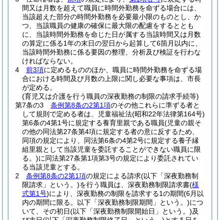
間又は月数を超えて職員に時間外勤務を命ずる場合には、
当該超えた部分の時間外勤務を必要最小限のものとし、か
つ、当該職員の健康の確保に最大限の配慮をするととも
に、当該時間外勤務を命じた日が属する当該時間又は月数
の算定に係る1年の末日の翌日から起算して6箇月以内に、
当該時間外勤務に係る要因の整理、分析及び検証を行わな
ければならない。
4
前3項
に定めるもののほか、職員に時間外勤務を命ずる場
合における時間及び月数の上限に関し必要な事項は、市長
が定める。
(育児又は介護を行う職員の深夜勤務の制限の請求手続等)
第7条の3
条例第8条の2第1項
のその他これらに準ずる者と
して規則で定める者は、児童福祉法
(昭和22年法律第164号)
第6条の4第1号に規定する養育里親である職員
(児童の親そ
の他の同法第27条第4項に規定する者の意に反するため、
同項の規定により、同法第6条の4第2号に規定する養子縁
組里親として当該児童を委託することができない職員に限
る。)
に同法第27条第1項第3号の規定により委託されてい
る当該児童とする。
2
条例第8条の2第1項
の規定による請求
(以下「深夜勤務制
限請求」という。)
を行う職員は、深夜勤務制限請求書
(
様
式第1号
)
により、深夜勤務の制限を請求する1の期間
(6月以
内の期間に限る。以下「深夜勤務制限期間」という。)
につ
いて、その初日
(以下「深夜勤務制限開始日」という。)
及