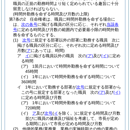
職員の正規の勤務時間より短く定められている趣旨に十分
留意しなければならない。
(時間外勤務を命ずる時間及び月数の上限)
第7条の2
任命権者は、職員に時間外勤務を命ずる場合に
は、
次の各号
に掲げる職員の区分に応じ、それぞれ
当該各
号
に定める時間及び月数の範囲内で必要最小限の時間外勤
務を命ずるものとする。
(1)
次号
に規定する部署以外の部署に勤務する職員 次に
掲げる職員の区分に応じ、それぞれ次に定める時間及び
月数
(
ア
にあっては、時間)
ア
イ
に掲げる職員以外の職員 次の
(ア)
及び
(イ)
に定め
る時間
(ア)
1箇月において時間外勤務を命ずる時間について
45時間
(イ)
1年において時間外勤務を命ずる時間について
360時間
イ
1年において勤務する部署が
次号
に規定する部署から
この号に規定する部署となった職員 次の
(ア)
及び
(イ)
に定める時間及び月数
(ア)
1年において時間外勤務を命ずる時間について
720時間
(イ)
ア
及び
次号
(
イ
を除く。)
に規定する時間及び月数
並びに職員の健康及び福祉を考慮して、市長が定め
る期間において市長が定める時間及び月数
(2)
他律的業務
(業務量、業務の実施時期その他の業務の