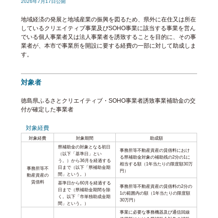
2026年7月17日公開
地域経済の発展と地域産業の振興を図るため、県外に在住又は所在
しているクリエイティブ事業及びSOHO事業に該当する事業を営ん
でいる個人事業者又は法人事業者を誘致することを目的に、その事
業者が、本市で事業所を開設に要する経費の一部に対して助成しま
す。
対象者
徳島県ふるさとクリエイティブ・SOHO事業者誘致事業補助金の交
付が確定した事業者
対象経費
対象経費
対象期間
助成額
県補助金の対象となる初日
事務所等不動産資産の賃借料におけ
（以下「基準日」とい
る県補助金対象の補助残の2分の1に
う。）から36月を経過する
相当する額（1年当たりの限度額30万
日まで（以下「県補助金期
事務所等不
円）
間」という。）
動産資産の
賃借料
基準日から60月を経過する
事務所等不動産資産の賃借料の2分の
日まで（県補助金期間を除
1の範囲内の額（1年当たりの限度額
く。以下「市単独助成金期
30万円）
間」という。）
事業に必要な事務機器及び通信回線