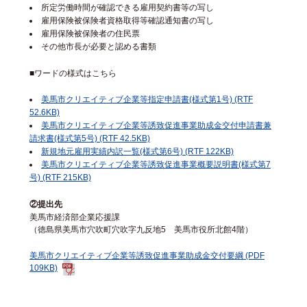
所定労働時間が確認できる雇用契約書等の写し
雇用保険被保険者資格取得等確認通知書の写し
雇用保険被保険者の住民票
その他市長が必要と認める書類
■ワードの様式はこちら
美馬市クリエイティブ企業等指定申請書(様式第1号) (RTF
52.6KB)
美馬市クリエイティブ企業等誘致促進事業助成金交付申請書兼
請求書(様式第5号) (RTF 42.5KB)
新規地元雇用実績内訳一覧(様式第6号) (RTF 122KB)
美馬市クリエイティブ企業等誘致促進事業概要説明書(様式第7
号) (RTF 215KB)
②提出先
美馬市経済部企業応援課
（徳島県美馬市穴吹町穴吹字九反地5 美馬市役所北館4階）
美馬市クリエイティブ企業等誘致促進事業助成金交付要綱 (PDF
109KB)