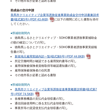
その他市長が必要と認める書類
助成金の交付申請
美馬市クリエイティブ企業等誘致促進事業助成金交付申請書兼請求
書(様式第5号) (PDF 43.4KB)
に以下の期間に応じた書類を添付
してください。
●県補助期間内
徳島県ふるさとクリエイティブ・SOHO事業者誘致事業補助金
の額の確定についての写し
徳島県ふるさとクリエイティブ・SOHO事業者誘致事業実績報
告書の写し
新規地元雇用実績内訳一覧(様式第6号) (PDF 44.8KB)
所定労働時間が確認できる雇用契約書等の写し
雇用保険被保険者資格取得等確認通知書の写し
雇用保険被保険者の住民票
その他市長が必要と認める書類
●県補助期間内
美馬市クリエイティブ企業等誘致促進事業概要説明書(様式第7
号) (PDF 74.5KB)
各種事務機器の支払代金領収書の写し
通信回線使用料に係る支払代金領収書の写し
事業所等の賃貸借支払代金領収書の写し