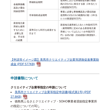
使用料における県補助金対象の補助
県補助金期間
残の2分の1に相当する額（1年当たり
各種事務機
の限度額50万円）
器及び通信
回線使用料
事業に必要な事務機器及び通信回線
市単独助成金期間
使用料の2分の1の範囲内の額（1年当
たりの限度額50万円）
新規地元雇
新規地元雇用者1人当たり年額40万円
用者を雇用
（雇用期間に定めのある新規地元雇
するために
基準日から60月を経過する
用者については1人につき年額20万
必要な賃
日まで
円）以内の額（支給総額の限度額3，
金、手当等
000万円）
の経費
【申請等イメージ図】美馬市クリエイティブ企業等誘致促進事業助
成金 (PDF 577KB)
申請書類について
クリエイティブ企業等指定の申請について
美馬市クリエイティブ企業等指定申請書(様式第1号) (PDF
27.8KB)
徳島県ふるさとクリエイティブ・SOHO事業者奨励指定事業所
の指定についての写し