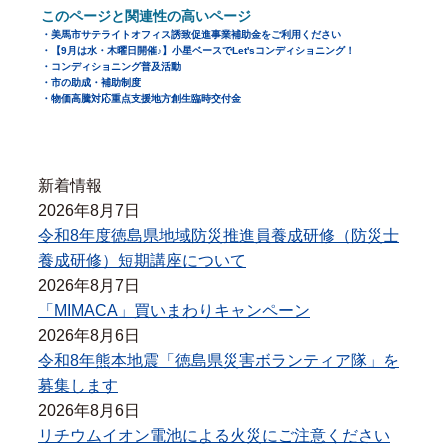
このページと
関連性の高い
ページ
美馬市サテライトオフィス誘致促進事業補助金をご利用ください
【9月は水・木曜日開催♪】小星ベースでLet'sコンディショニング！
コンディショニング普及活動
市の助成・補助制度
物価高騰対応重点支援地方創生臨時交付金
新着情報
2026年8月7日
令和8年度徳島県地域防災推進員養成研修（防災士
養成研修）短期講座について
2026年8月7日
「MIMACA」買いまわりキャンペーン
2026年8月6日
令和8年熊本地震「徳島県災害ボランティア隊」を
募集します
2026年8月6日
リチウムイオン電池による火災にご注意ください